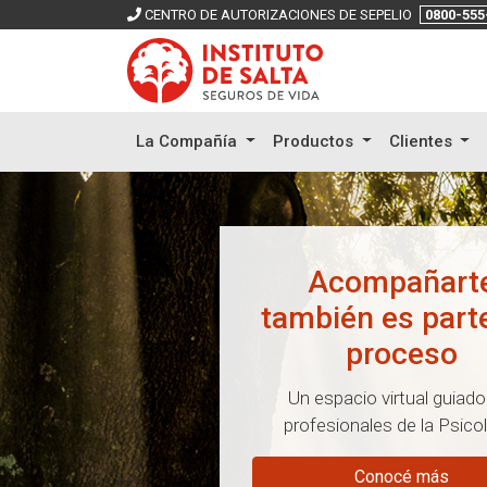
CENTRO DE AUTORIZACIONES DE SEPELIO
0800-555
La Compañía
Productos
Clientes
Seguinos en nue
redes social
/institutodesalta
/institutodesalta
@institutodesalta