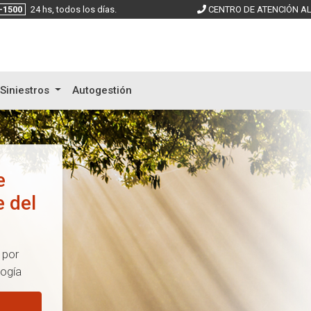
-1500
24 hs, todos los días.
CENTRO DE ATENCIÓN AL
Siniestros
Autogestión
stras
es